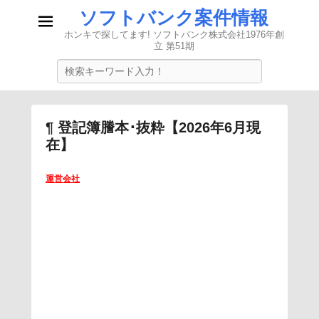
ソフトバンク案件情報
ホンキで探してます! ソフトバンク株式会社1976年創
立 第51期
検
索
¶ 登記簿謄本･抜粋【2026年6月現
在】
2
運営会社
0
2
4
年
8
月
3
0
日