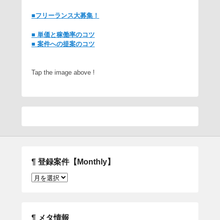
■フリーランス大募集！
■ 単価と稼働率のコツ
■ 案件への提案のコツ
Tap the image above !
¶ 登録案件【Monthly】
¶
登
録
案
件
¶ メタ情報