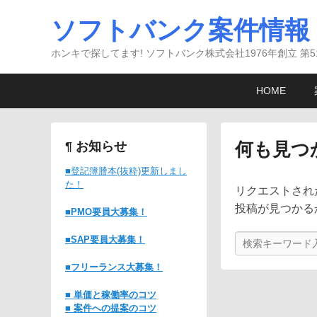
ソフトバンク案件情報
ホンキで探してます! ソフトバンク株式会社1976年創立 第5
メ
メ
サ
HOME
イ
イ
ブ
ン
ン
コ
メ
コ
ン
何も見つ
¶ お知らせ
ニ
ン
テ
ュ
テ
ン
■登記簿謄本(抜粋)更新しまし
た！
ー
ン
ツ
リクエストされ
ツ
へ
投稿が見つかる
■PMO要員大募集！
へ
移
検
■SAP
要員大募集！
移
動
索
動
■フリーランス大募集！
■ 単価と稼働率のコツ
■ 案件への提案のコツ